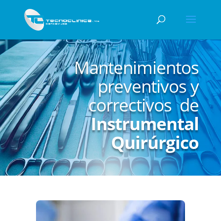
Mantenimientos
preventivos y
correctivos de
Instrumental
Quirúrgico